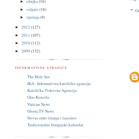
ožujka
(16)
►
veljače
(18)
►
O
siječnja
(9)
►
2012
(127)
►
2011
(107)
►
2010
(112)
►
2009
(132)
►
INFORMATIVNE STRANICE
The Holy See
IKA - Informativna katolička agencija
Katolička Tiskovna Agencija
Glas Koncila
Vatican News
Gloria.TV News
Novus ordo čitanja i časoslov
Tradicionalni liturgijski kalendar