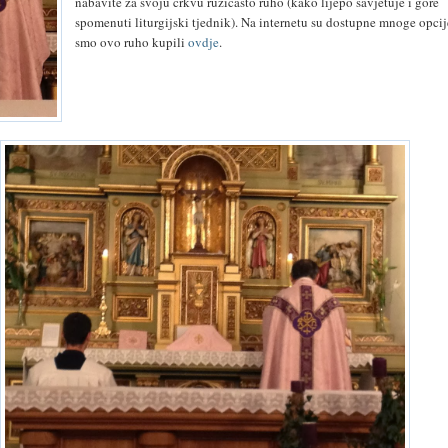
nabavite za svoju crkvu ružičasto ruho (kako lijepo savjetuje i gore
spomenuti liturgijski tjednik). Na internetu su dostupne mnoge opcij
smo ovo ruho kupili
ovdje
.