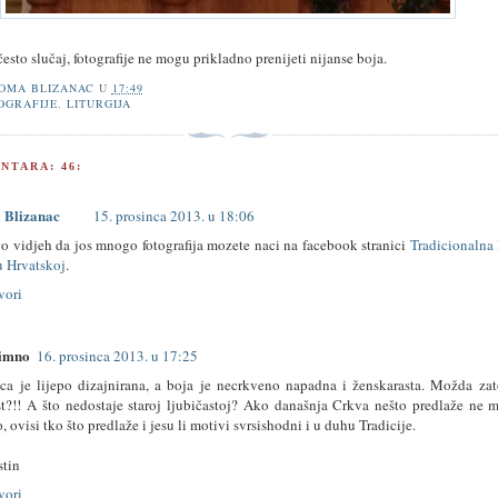
često slučaj, fotografije ne mogu prikladno prenijeti nijanse boja.
OMA BLIZANAC
U
17:49
OGRAFIJE
,
LITURGIJA
NTARA: 46:
 Blizanac
15. prosinca 2013. u 18:06
o vidjeh da jos mnogo fotografija mozete naci na facebook stranici
Tradicionalna 
u Hrvatskoj
.
vori
imno
16. prosinca 2013. u 17:25
ca je lijepo dizajnirana, a boja je necrkveno napadna i ženskarasta. Možda zat
t?!! A što nedostaje staroj ljubičastoj? Ako današnja Crkva nešto predlaže ne m
 ovisi tko što predlaže i jesu li motivi svrsishodni i u duhu Tradicije.
tin
vori