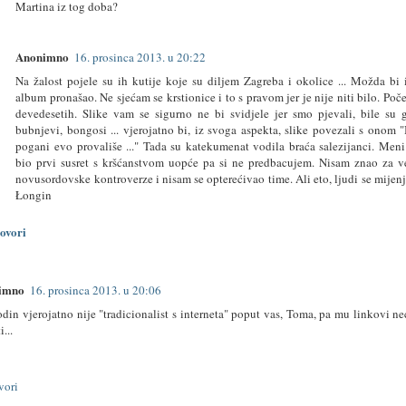
Martina iz tog doba?
Anonimno
16. prosinca 2013. u 20:22
Na žalost pojele su ih kutije koje su diljem Zagreba i okolice ... Možda bi 
album pronašao. Ne sjećam se krstionice i to s pravom jer je nije niti bilo. Po
devedesetih. Slike vam se sigurno ne bi svidjele jer smo pjevali, bile su g
bubnjevi, bongosi ... vjerojatno bi, iz svoga aspekta, slike povezali s onom 
pogani evo provališe ..." Tada su katekumenat vodila braća salezijanci. Meni
bio prvi susret s kršćanstvom uopće pa si ne predbacujem. Nisam znao za ve
novusordovske kontroverze i nisam se opterećivao time. Ali eto, ljudi se mijenja
Łongin
ovori
imno
16. prosinca 2013. u 20:06
din vjerojatno nije "tradicionalist s interneta" poput vas, Toma, pa mu linkovi n
i...
vori