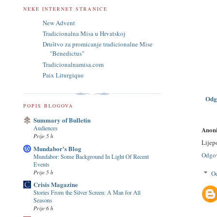
NEKE INTERNET STRANICE
New Advent
Tradicionalna Misa u Hrvatskoj
Društvo za promicanje tradicionalne Mise
"Benedictus"
Tradicionalnamisa.com
Paix Liturgique
Odg
POPIS BLOGOVA
Summary of Bulletin
Audiences
Anon
Prije 5 h
Lijep
Mundabor's Blog
Odgo
Mundabor: Some Background In Light Of Recent
Events
Prije 5 h
O
Crisis Magazine
Stories From the Silver Screen: A Man for All
Seasons
Prije 6 h