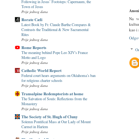
Following in Jesus’ Footsteps: Capernaum, the
Town of Jesus
Anon
Prije jednog dana
Na v
Rorate Cæli
kultu
Latest Book by Fr. Claude Barthe Compares &
Contrasts the Traditional & New Sacramental
kao i
Rites
Odgo
Prije jednog dana
Rome Reports
O
The meaning behind Pope Leo XIV's France
Motto and Logo
Prije jednog dana
Catholic World Report
Federal court hears arguments on Oklahoma’s ban
for religious charter schools
Prije jednog dana
Transalpine Redemptorists at home
The Salvation of Souls: Reflections from the
Monastery
Prije jednog dana
The Society of St. Hugh of Cluny
Solemn Pontifical Mass at Our Lady of Mount
Carmel in Harlem
Prije jednog dana