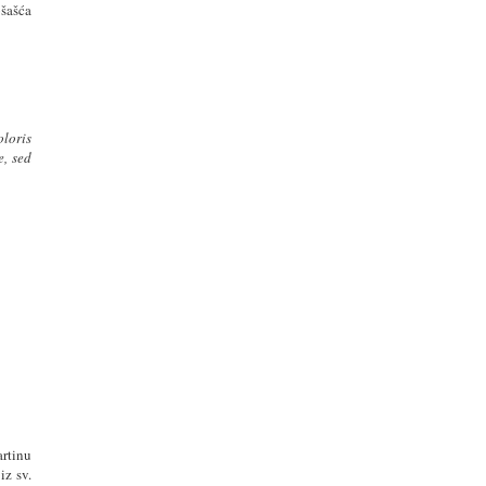
šašća
loris
e, sed
rtinu
iz sv.