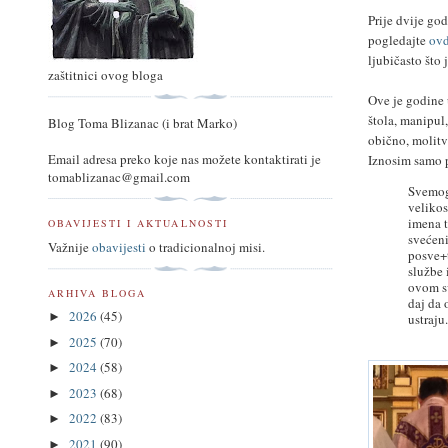
Prije dvije go
pogledajte
ov
ljubičasto što
zaštitnici ovog bloga
Ove je godine
štola, manipul
Blog Toma Blizanac (i brat Marko)
obično, molitv
Email adresa preko koje nas možete kontaktirati je
Iznosim samo p
tomablizanac@gmail.com
Svemogu
velikos
imena t
OBAVIJESTI I AKTUALNOSTI
svećeni
Važnije
obavijesti
o tradicionalnoj misi.
posve+t
službe 
ovom sv
ARHIVA BLOGA
daj da 
2026
(45)
►
ustraj
2025
(70)
►
2024
(58)
►
2023
(68)
►
2022
(83)
►
2021
(90)
►