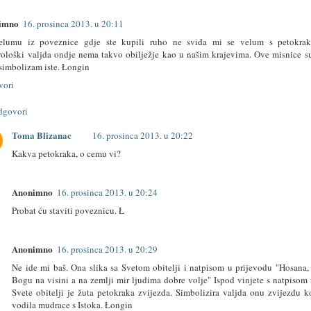
imno
16. prosinca 2013. u 20:11
elumu iz poveznice gdje ste kupili ruho ne sviđa mi se velum s petokrak
rološki valjda ondje nema takvo obilježje kao u našim krajevima. Ove misnice s
 simbolizam iste. Łongin
vori
dgovori
Toma Blizanac
16. prosinca 2013. u 20:22
Kakva petokraka, o cemu vi?
Anonimno
16. prosinca 2013. u 20:24
Probat ću staviti poveznicu. Ł
Anonimno
16. prosinca 2013. u 20:29
Ne ide mi baš. Ona slika sa Svetom obitelji i natpisom u prijevodu "Hosana,
Bogu na visini a na zemlji mir ljudima dobre volje" Ispod vinjete s natpisom
Svete obitelji je žuta petokraka zvijezda. Simbolizira valjda onu zvijezdu k
vodila mudrace s Istoka. Łongin