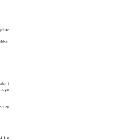
ječite
ishRe
 ako i
e mogu
 ovog
ti i u