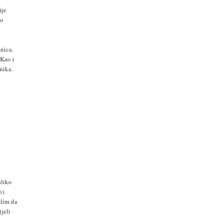
ije
no
nica,
. Kao i
nika.
oliko
o).
slim da
tjeli