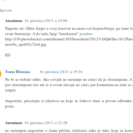
dgovori
Anonimno
16. prosinca 2013. u 19:06
Naporni ste. Odite lijepo u svoj rezervat na znate-već-kojem-blogu, pa tamo li
svoje frustracije. A do tada, lijep "ženskarasti"
pozdrav
:
http://i30.photobucket.com/albums/c305/benodette/2012%20Q4/Dec1612Par
uters9a_zps692c72e4.jpg
ED
Toma Blizanac
16. prosinca 2013. u 19:16
Ne bi se trebalo srditi. Ako covjek ne razumije ne znaci da je zlonamjeran. A
jest zlonamjeran (sto mi se u ovom slucaju ne cini), par komentara na temi s
istrpiti.
Augustine, procitajte si tekstove na koje su linkovi dani u prvom odlomku
posta.
Anonimno
16. prosinca 2013. u 21:28
ne razumjem augustine o čemu pričate, ružičasto ruho je ruho koje se koris