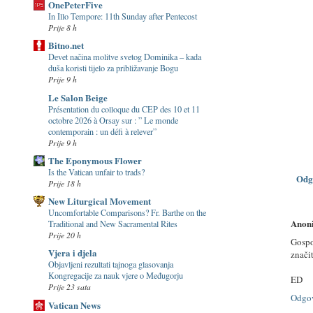
OnePeterFive
In Illo Tempore: 11th Sunday after Pentecost
Prije 8 h
Bitno.net
Devet načina molitve svetog Dominika – kada
duša koristi tijelo za približavanje Bogu
Prije 9 h
Le Salon Beige
Présentation du colloque du CEP des 10 et 11
octobre 2026 à Orsay sur : ” Le monde
contemporain : un défi à relever”
Prije 9 h
The Eponymous Flower
Is the Vatican unfair to trads?
Odg
Prije 18 h
New Liturgical Movement
Uncomfortable Comparisons? Fr. Barthe on the
Anon
Traditional and New Sacramental Rites
Prije 20 h
Gospo
Vjera i djela
značit
Objavljeni rezultati tajnoga glasovanja
Kongregacije za nauk vjere o Međugorju
ED
Prije 23 sata
Odgo
Vatican News