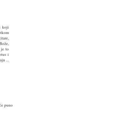
i koji
četkom
itare,
"Bože,
 je to
tus i
ju ...
eće puno