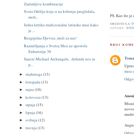
Zanimljive kombinacije
Sveta Odilijo koja si na krštenju progledala,
PS. Kao što je 
moli...
OBJAVIO/LA
T
Jedna kritika tradicionalne latinske mise kako
OZNAKE:
FOT
je ...
Bezgrješna Djevice, moli za nas!
Razmišljanja o Svetoj Misi uz apostola
BROJ KOME
Euharistije 38
Toma
Sancte Michael Archangele, defende nos in
p...
Uprav
misa 
studenoga
(13)
►
Odgo
listopada
(13)
►
rujna
(10)
►
Anon
kolovoza
(13)
►
Misni
srpnja
(15)
►
novos
lipnja
(16)
►
mudro,
svibnja
(12)
►
Augus
travnja
(13)
►
Odgo