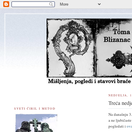
NEDJELJA, 1
Treća nedj
SVETI ĆIRIL I METOD
Na današnju 3.
a ne ljubičas
pogledati i
ova