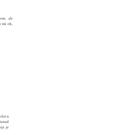
om, ali
u mi ok,
 slava
 iznad
oja je