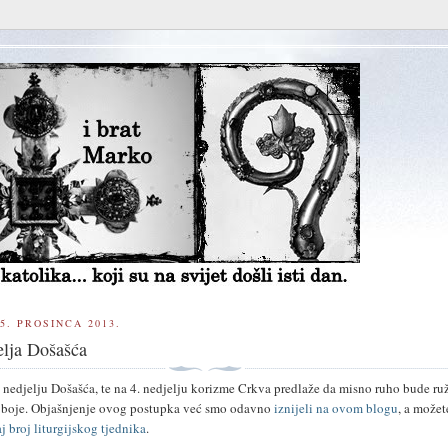
5. PROSINCA 2013.
elja Došašća
 nedjelju Došašća, te na 4. nedjelju korizme Crkva predlaže da misno ruho bude ruž
te boje. Objašnjenje ovog postupka već smo odavno
iznijeli na ovom blogu
, a možet
j broj liturgijskog tjednika
.