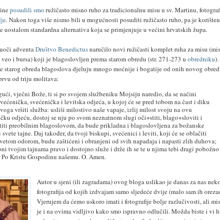
dine
posudili smo
ružičasto misno ruho za tradicionalnu misu u sv. Martinu, fotograf
dje
. Nakon toga više nismo bili u mogućnosti posuditi ružičasto ruho, pa je korište
 je uostalom standardna alternativa koja se primjenjuje u većini hrvatskih župa.
 uoči adventa
Društvo Benedictus
naručilo novi ružičasti komplet ruha za misu (mis
, veo i bursa) koji je blagoslovljen prema starom obredu (str. 271-273 u
obredniku
)
e starog obreda blagoslova djeluju mnogo moćnije i bogatije od onih novog obred
rvu od triju molitava:
ći, vječni Bože, ti si po svojem službeniku Mojsiju naredio, da se načini
većenička, svećenička i levitska odjeća, u kojoj će se pred tobom na čast i diku
voga vršiti služba: usliši milostivo naše vapaje, izlij milost svoju na ovu
čku odjeću, dostoj se nju po svom neznatnom slugi oči+stiti, blago+sloviti i
iti preobilnim blagoslovom, da bude prikladna i blagoslovljena za božanske
i svete tajne. Daj također, da tvoji biskupi, svećenici i leviti, koji će se oblačiti
etom odorom, budu zaštićeni i obranjeni od svih napadaja i napasti zlih duhova;
oni tvojim tajnama pravo i dostojno služe i drže ih se te u njima tebi dragi pobožno
u. Po Kristu Gospodinu našemu. O. Amen.
Autor u sjeni (ili zagradama) ovog bloga uslikao je danas za nas nek
fotografija od kojih izdvajam samo sljedeće dvije (malo sam ih oreza
Vjerujem da ćemo uskoro imati i fotografije bolje razlučivosti, ali mi
je i na ovima vidljivo kako smo ispravno odlučili. Možda biste i vi h