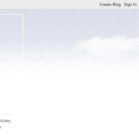
ičaste,
e