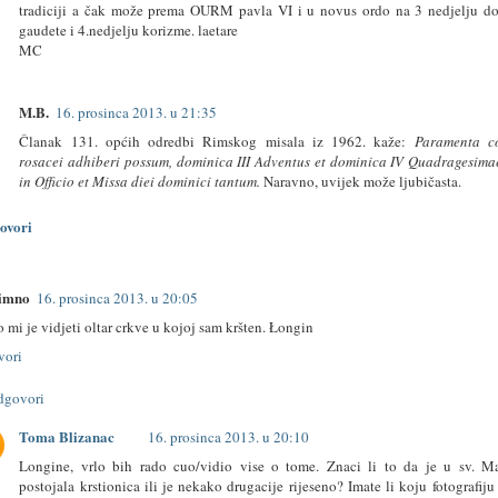
tradiciji a čak može prema OURM pavla VI i u novus ordo na 3 nedjelju do
gaudete i 4.nedjelju korizme. laetare
MC
M.B.
16. prosinca 2013. u 21:35
Članak 131. općih odredbi Rimskog misala iz 1962. kaže:
Paramenta co
rosacei adhiberi possum, dominica III Adventus et dominica IV Quadragesima
in Officio et Missa diei dominici tantum.
Naravno, uvijek može ljubičasta.
ovori
imno
16. prosinca 2013. u 20:05
o mi je vidjeti oltar crkve u kojoj sam kršten. Łongin
vori
dgovori
Toma Blizanac
16. prosinca 2013. u 20:10
Longine, vrlo bih rado cuo/vidio vise o tome. Znaci li to da je u sv. Ma
postojala krstionica ili je nekako drugacije rijeseno? Imate li koju fotografiju 